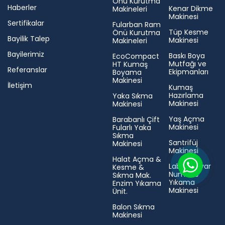
Önü Kurutma
Haberler
Kenar Dikme
Makineleri
Makinesi
Sertifikalar
Fularban Ram
Tüp Kesme
Önü Kurutma
Bayilik Talep
Makinesi
Makineleri
Bayilerimiz
Baskı Boya
EcoCompact
Mutfağı ve
HT Kumaş
Referanslar
Ekipmanları
Boyama
Makinesi
İletişim
Kumaş
Hazırlama
Yaka Sıkma
Makinesi
Makinesi
Yaş Açma
Barabanlı Çift
Makinesi
Fularlı Yaka
Sıkma
Santrifüj
Makinesi
Makinesi
Halat Açma &
Laboratuvar
Kesme &
Numune
Sıkma Mak.
Yıkama
Enzim Yıkama
Makinesi
Ünit.
Balon Sıkma
Makinesi